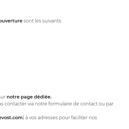
'ouverture
sont les suivants:
ommerciales
tout moment
sur
notre page dédiée.
s contacter via notre formulaire de contact ou par
evost.com
) à vos adresses pour faciliter nos