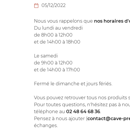
Recopier le code ci-contre

05/12/2022

Rafraîchir le captcha

Nous vous rappelons que
nos horaires d
Du lundi au vendredi
En cochant cette case, vous consentez à recevoir nos propositions c
de 8h00 à 12h00
à l'adresse email indiqué ci-dessus. Vous pouvez vous désinscrire à 
en utilisant
le formulaire de désinscription
.
et de 14h00 à 18h00
INSCRIPTION
Le samedi
de 9h00 à 12h00
et de 14h00 à 17h00
Fermé le dimanche et jours fériés.
Vous pouvez retrouver tous nos produits 
Pour toutes questions, n'hésitez pas à nou
téléphone au
02 48 64 68 36
.
Pensez à nous ajouter (
contact@cave-pr
échanges.