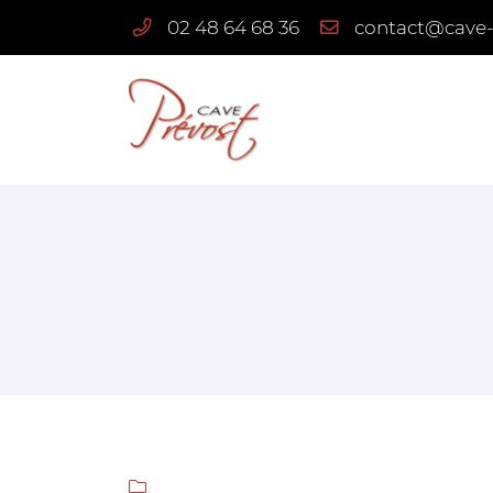
02 48 64 68 36
3 route de Quantilly
18110 Vignoux-sous-les-Aix
02 48 64 68 36
Adresse email de réception

