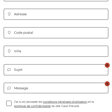
Adresse

En cochant cette case, vous consentez à recevoir nos propositions
commerciales à l'adresse email indiqué ci-dessus. Vous pouvez vous désinscrire
à tout moment en utilisant
le formulaire de désinscription
.
Code postal

INSCRIPTION
Ville

Sujet

Message

J'ai lu et j'accepte les
conditions générales d'utilisation
et la
politique de confidentialité
du site
Cave Prevost
.
Une question