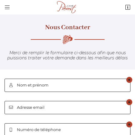


3 route de Quantilly
18110 Vignoux-sous-les-Aix
02 48 64 68 36
Nous Contacter
Merci de remplir le formulaire ci-dessous afin que nous
puissions
traiter votre demande dans les meilleurs délais
Nom et prénom

Adresse email de réception

Adresse email

Recopier le code ci-contre

Rafraîchir le captcha

Numéro de téléphone
