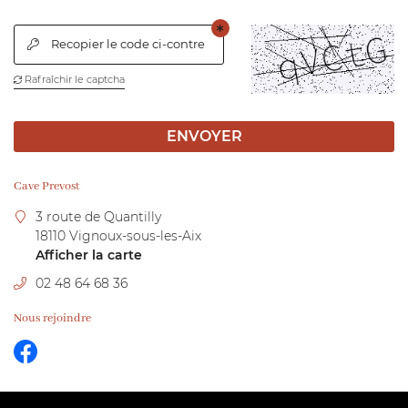
NOTRE CAVE
OTRE TERROIR
Recopier le code ci-contre

02 48 64 68 
Rafraîchir le captcha
NOS VINS

GALERIE
ENVOYER
ACTUALITÉS
Rejoignez-nous 
Cave Prevost
CONTACT
3 route de Quantilly
18110 Vignoux-sous-les-Aix
Afficher la carte
02 48 64 68 36
Nous rejoindre