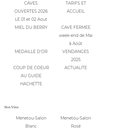
CAVES
TARIFS ET
OUVERTES 2026
ACCUEIL
LE 01 et 02 Aout
MIEL DU BERRY
En cochant cette case, vous consentez à recevoir nos propositions
CAVE FERMEE
commerciales à l'adresse email indiqué ci-dessus. Vous pouvez vous désinscrire
à tout moment en utilisant
le formulaire de désinscription
.
week-end de Mai
à Août
INSCRIPTION
MEDAILLE D'OR
VENDANGES
2025
COUP DE COEUR
ACTUALITE
AU GUIDE
Une question
NOTRE CAVE
HACHETTE
OTRE TERROIR
02 48 64 68 
NOS VINS
Nos Vins
Menetou-Salon
Menetou-Salon
GALERIE
Blanc
Rosé