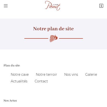


3 route de Quantilly
18110 Vignoux-sous-les-Aix
02 48 64 68 36
Notre plan de site
Plan du site
Adresse email de réception

Notre cave
Notre terroir
Nos vins
Galerie
Actualités
Contact
Recopier le code ci-contre

Rafraîchir le captcha

Nos Actus