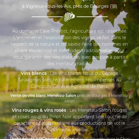
à Vignoux-sous-les-Aix, près de Bourges (18)
Au domaine Cave Prévost, l'agriculture est raisonnée.
L'entretien et l'exploitation des vignes se fait dans le
respect de la nature et du savoir-faire des hommes en
alliant modernité et méthodes traditionnelles pour
vous garantir des vins élaborés avec passion à partir
des meilleurs raisins.
Vins blancs
: Les vins blancs issus du Cépage
Sauvignon sont régulièrement récompensés au
Concours Général Agricole de Paris.
Vente de vins blanc Menetou-Salon
près de Bourges à Menetou-
salon.
Vins rouges & vins rosés
: Les Menetou-Salon rouges
et rosés issus du Pinot Noir apportent une touche de
caractère supplémentaire aux productions de votre
domaine viticole.
Vente de vins AOC Menetou-Salon
près de Bourges dans le Cher