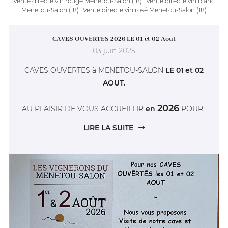
Vente directe vin rouge Menetou-Salon (18) . Vente directe vin blanc
Menetou-Salon (18) . Vente directe vin rosé Menetou-Salon (18)
CAVES OUVERTES 2026 LE 01 et 02 Aout
03 juin 2025
CAVES OUVERTES à MENETOU-SALON
LE 01 et 02
AOUT.
2026
AU PLAISIR DE VOUS ACCUEILLIR
en
POUR :
VISITE DE CAVE et DÉGUSTATION DE MENETOU-
LIRE LA SUITE
SALON DANS NOTRE CAVE.
EN PLUS : VENTE DE PRODUITS RÉGIONAUX (miel et
fromage de chèvre, escargots....) VENTE DE
CHAMPAGNE (Direct avec le producteur) .......
nous vous accueillerons en extérieur sous chapiteaux.