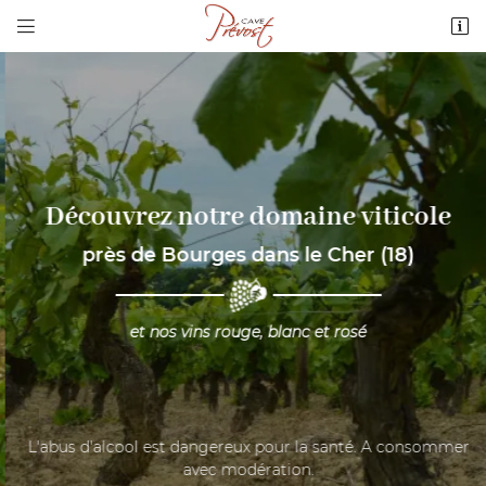


3 route de Quantilly
18110 Vignoux-sous-les-Aix
02 48 64 68 36
Découvrez notre domaine viticole
près de Bourges dans le Cher (18)
Adresse email de réception
et nos vins rouge, blanc et rosé

Recopier le code ci-contre

Rafraîchir le captcha

L'abus d'alcool est dangereux pour la santé. A consommer
avec modération.