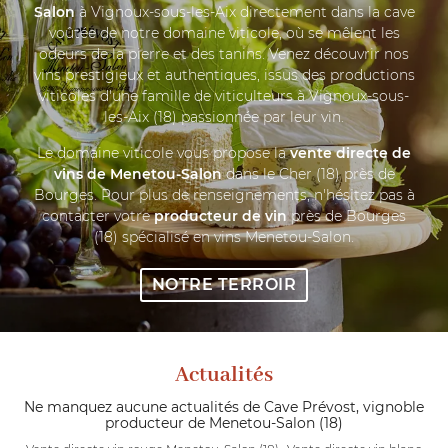
Salon
à Vignoux-sous-les-Aix directement dans la cave
voûtée de notre domaine viticole, où se mêlent les
odeurs de la pierre et des tanins. Venez découvrir nos
vins prestigieux et authentiques, issus des productions
viticoles d'une famille de viticulteurs à Vignoux-sous-
les-Aix (18) passionnée par leur vin.
Le domaine viticole vous propose la
vente directe de
vins de Menetou-Salon
dans le Cher (18) près de
Bourges. Pour plus de renseignements, n'hésitez pas à
contacter votre
producteur de vin
près de Bourges
(18) spécialisé en vins Menetou-Salon.
NOTRE TERROIR
Actualités
Ne manquez aucune actualités de Cave Prévost, vignoble
producteur de Menetou-Salon (18)