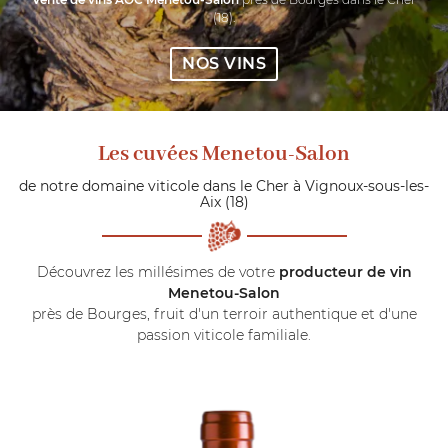
(18).
NOS VINS
Les cuvées Menetou-Salon
de notre domaine viticole dans le Cher à Vignoux-sous-les-
Aix (18)
Découvrez les millésimes de votre
producteur de vin
Menetou-Salon
près de Bourges, fruit d'un terroir authentique et d'une
Une question
passion viticole familiale.
NOTRE CAVE
OTRE TERROIR
02 48 64 68 
NOS VINS