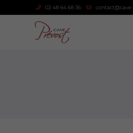
02 48 64 68 36
3 route de Quantilly
18110 Vignoux-sous-les-Aix
02 48 64 68 36
Adresse email de réception
