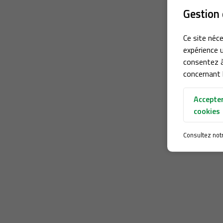
Gestion 
Ce site néce
expérience u
consentez à
concernant l
Accepter
cookies
Consultez not