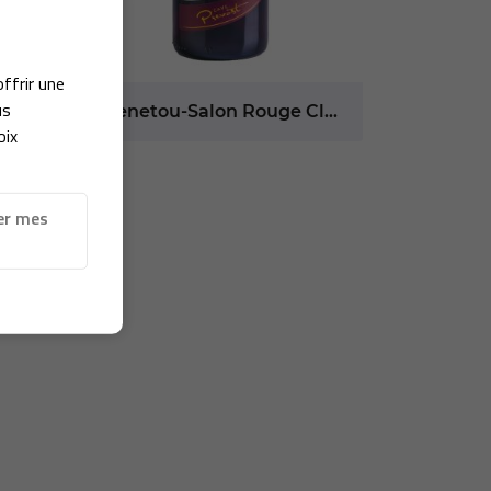
offrir une
us
é
Menetou-Salon Rouge Classic
oix
er mes