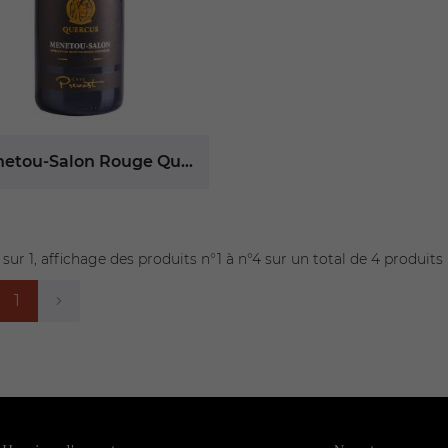
Menetou-Salon Rouge Quercus
 sur 1,
affichage des produits
n°1 à n°4 sur un total de 4
produits
1