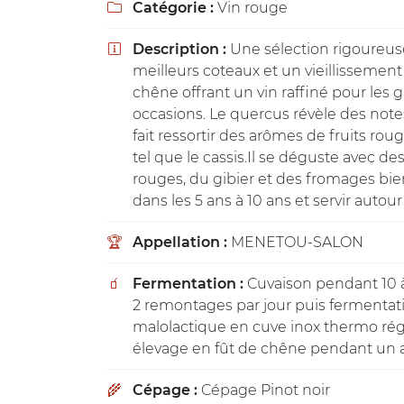
Catégorie :
Vin rouge

Recopier le code ci-contre

Description :
Une sélection rigoureus
Rafraîchir le captcha


meilleurs coteaux et un vieillissement
chêne offrant un vin raffiné pour les 
En cochant cette case, vous consentez à recevoir nos propositions c
à l'adresse email indiqué ci-dessus. Vous pouvez vous désinscrire à 
occasions. Le quercus révèle des notes
en utilisant
le formulaire de désinscription
.
fait ressortir des arômes de fruits ro
tel que le cassis.Il se déguste avec de
INSCRIPTION
rouges, du gibier et des fromages bien
dans les 5 ans à 10 ans et servir autou
Appellation :
MENETOU-SALON
🏆
Fermentation :
Cuvaison pendant 10 à
🧃
2 remontages par jour puis fermentat
malolactique en cuve inox thermo rég
élevage en fût de chêne pendant un 
Cépage :
Cépage Pinot noir
🌾