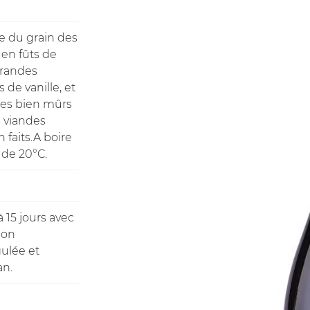
e du grain des
 en fûts de
grandes
ommerciales
tout moment
 de vanille, et
uges bien mûrs
s viandes
 faits.A boire
r de 20°C.
 15 jours avec
ion
ulée et
an.