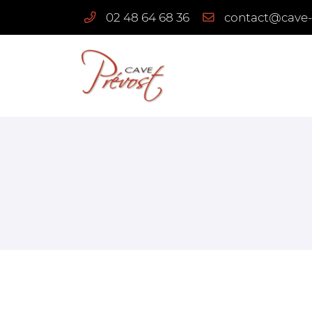
02 48 64 68 36
3 route de Quantilly
18110 Vignoux-sous-les-Aix
02 48 64 68 36
Adresse email de réception
