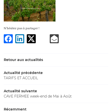
En cochant cette case, vous consentez à recevoir nos propositions
commerciales à l'adresse email indiqué ci-dessus. Vous pouvez vous désinscrire
N'hésitez pas à partager !
à tout moment en utilisant
le formulaire de désinscription
.
INSCRIPTION
Retour aux actualités
Actualité précédente
TARIFS ET ACCUEIL
Une question
NOTRE CAVE
Actualité suivante
CAVE FERMEE week-end de Mai à Août
OTRE TERROIR
02 48 64 68 
Récemment