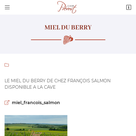


3 route de Quantilly
18110 Vignoux-sous-les-Aix
02 48 64 68 36
MIEL DU BERRY

LE MIEL DU BERRY DE CHEZ FRANÇOIS SALMON
DISPONIBLE A LA CAVE
Adresse email de réception

miel_francois_salmon
Recopier le code ci-contre

Rafraîchir le captcha
