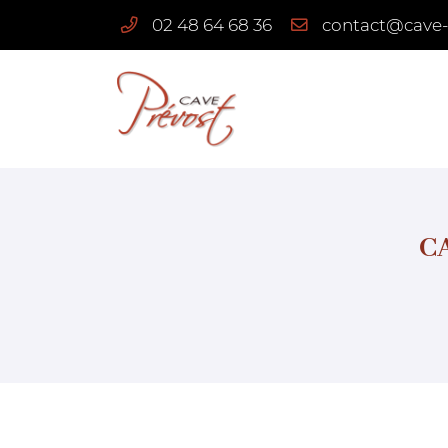
2026 POUR : VISITE DE CAVE et DÉGUST..." />
02 48 64 68 36
3 route de Quantilly
18110 Vignoux-sous-les-Aix
02 48 64 68 36
CA
Adresse email de réception
