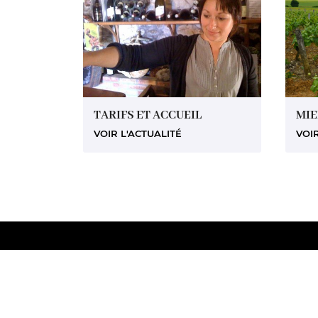
TARIFS ET ACCUEIL
MIE
VOIR L'ACTUALITÉ
VOIR
Cave Prevost
3 route de Quantilly
18110 Vignoux-sous-les-Aix
Afficher la carte