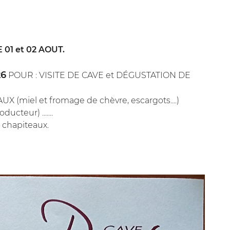
E 01 et 02 AOUT.
ommerciales
tout moment
26
POUR : VISITE DE CAVE et DÉGUSTATION DE
(miel et fromage de chèvre, escargots....)
teur) .......
 chapiteaux.