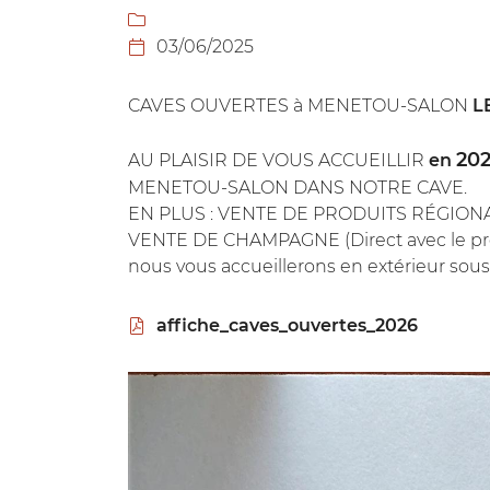
Recopier le code ci-contre


03/06/2025

Rafraîchir le captcha

CAVES OUVERTES à MENETOU-SALON
L
En cochant cette case, vous consentez à recevoir nos propositions c
à l'adresse email indiqué ci-dessus. Vous pouvez vous désinscrire à 
en utilisant
le formulaire de désinscription
.
20
AU PLAISIR DE VOUS ACCUEILLIR
en
MENETOU-SALON DANS NOTRE CAVE.
INSCRIPTION
EN PLUS : VENTE DE PRODUITS RÉGIONAUX 
VENTE DE CHAMPAGNE (Direct avec le produc
nous vous accueillerons en extérieur sous
affiche_caves_ouvertes_2026