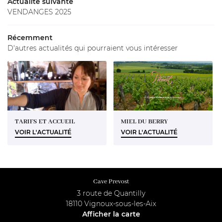
OTRE TERROIR
Actualité suivante
02 48 64 68 
VENDANGES 2025
NOS VINS
Récemment
GALERIE
D'autres actualités qui pourraient vous intéresser
ACTUALITÉS
Rejoignez-nous 
CONTACT
TARIFS ET ACCUEIL
MIEL DU BERRY
VOIR L'ACTUALITÉ
VOIR L'ACTUALITÉ
Cave Prevost
3 route de Quantilly
18110 Vignoux-sous-les-Aix
Afficher la carte