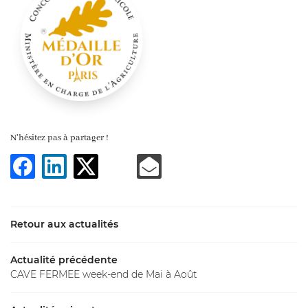
En cochant cette case, vous consentez à recevoir nos propositions
commerciales à l'adresse email indiqué ci-dessus. Vous pouvez vous désinscrire
à tout moment en utilisant
le formulaire de désinscription
.
INSCRIPTION
N'hésitez pas à partager !
Retour aux actualités
Actualité précédente
Une question
CAVE FERMEE week-end de Mai à Août
NOTRE CAVE