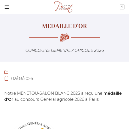


3 route de Quantilly
18110 Vignoux-sous-les-Aix
02 48 64 68 36
MEDAILLE D'OR
CONCOURS GENERAL AGRICOLE 2026

02/03/2026

Adresse email de réception

Notre MENETOU-SALON BLANC 2025 à reçu une
médaille
d'Or
au concours Général agricole 2026 à Paris
Recopier le code ci-contre

Rafraîchir le captcha
